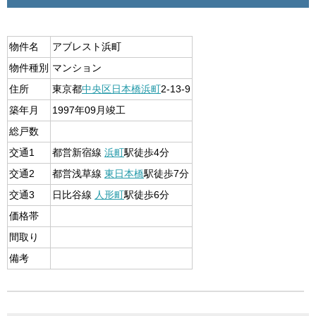
物件名
アブレスト浜町
物件種別
マンション
住所
東京都
中央区
日本橋浜町
2-13-9
築年月
1997年09月竣工
総戸数
交通1
都営新宿線
浜町
駅徒歩4分
交通2
都営浅草線
東日本橋
駅徒歩7分
交通3
日比谷線
人形町
駅徒歩6分
価格帯
間取り
備考