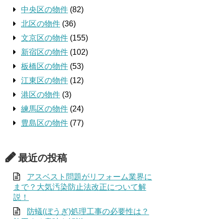
中央区の物件
(82)
北区の物件
(36)
文京区の物件
(155)
新宿区の物件
(102)
板橋区の物件
(53)
江東区の物件
(12)
港区の物件
(3)
練馬区の物件
(24)
豊島区の物件
(77)
最近の投稿
アスベスト問題がリフォーム業界に
まで？大気汚染防止法改正について解
説！
防蟻(ぼうぎ)処理工事の必要性は？