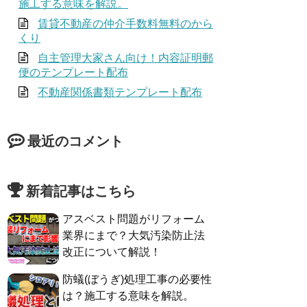
施工する意味を解説。
賃貸不動産の仲介手数料無料のから
くり
自主管理大家さん向け！内容証明郵
便のテンプレート配布
不動産関係書類テンプレート配布
最近のコメント
新着記事はこちら
アスベスト問題がリフォーム
業界にまで？大気汚染防止法
改正について解説！
防蟻(ぼうぎ)処理工事の必要性
は？施工する意味を解説。