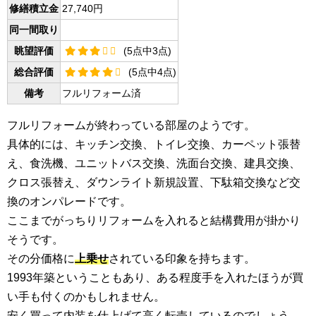
修繕積立金
27,740円
同一間取り
眺望評価
(5点中3点)
総合評価
(5点中4点)
備考
フルリフォーム済
フルリフォームが終わっている部屋のようです。
具体的には、キッチン交換、トイレ交換、カーペット張替
え、食洗機、ユニットバス交換、洗面台交換、建具交換、
クロス張替え、ダウンライト新規設置、下駄箱交換など交
換のオンパレードです。
ここまでがっちりリフォームを入れると結構費用が掛かり
そうです。
その分価格に
上乗せ
されている印象を持ちます。
1993年築ということもあり、ある程度手を入れたほうが買
い手も付くのかもしれません。
安く買って内装を仕上げて高く転売しているのでしょう