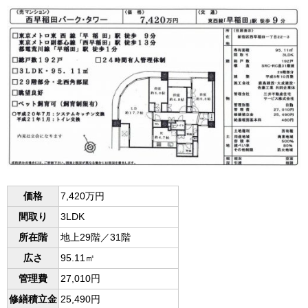
価格
7,420万円
間取り
3LDK
所在階
地上29階／31階
広さ
95.11㎡
管理費
27,010円
修繕積立金
25,490円