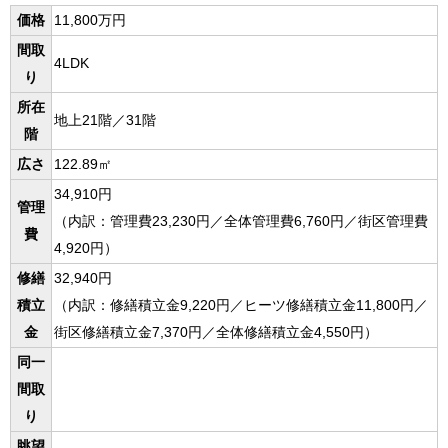
価格
11,800万円
間取
4LDK
り
所在
地上21階／31階
階
広さ
122.89㎡
34,910円
管理
（内訳：管理費23,230円／全体管理費6,760円／街区管理費
費
4,920円）
修繕
32,940円
積立
（内訳：修繕積立金9,220円／ヒーツ修繕積立金11,800円／
金
街区修繕積立金7,370円／全体修繕積立金4,550円）
同一
間取
り
眺望