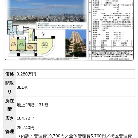
価格
9,280万円
間取
3LDK
り
所在
地上29階／31階
階
広さ
104.72㎡
29,740円
管理
（内訳：管理費19,790円／全体管理費5,760円／街区管理費