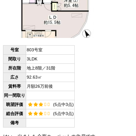
号室
803号室
間取り
3LDK
所在階
地上8階／31階
広さ
92.63㎡
賃料帯
月額26万前後
同一間取り
眺望評価
(5点中3点)
総合評価
(5点中3点)
備考