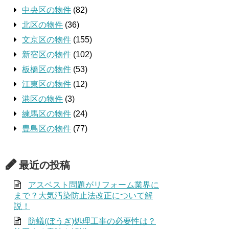
中央区の物件
(82)
北区の物件
(36)
文京区の物件
(155)
新宿区の物件
(102)
板橋区の物件
(53)
江東区の物件
(12)
港区の物件
(3)
練馬区の物件
(24)
豊島区の物件
(77)
最近の投稿
アスベスト問題がリフォーム業界に
まで？大気汚染防止法改正について解
説！
防蟻(ぼうぎ)処理工事の必要性は？