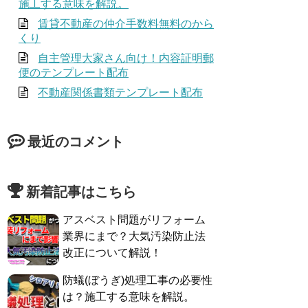
施工する意味を解説。
賃貸不動産の仲介手数料無料のから
くり
自主管理大家さん向け！内容証明郵
便のテンプレート配布
不動産関係書類テンプレート配布
最近のコメント
新着記事はこちら
アスベスト問題がリフォーム
業界にまで？大気汚染防止法
改正について解説！
防蟻(ぼうぎ)処理工事の必要性
は？施工する意味を解説。