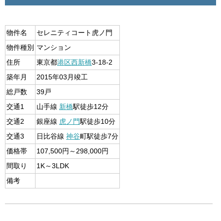
物件名
セレニティコート虎ノ門
物件種別
マンション
住所
東京都
港区
西新橋
3-18-2
築年月
2015年03月竣工
総戸数
39戸
交通1
山手線
新橋
駅徒歩12分
交通2
銀座線
虎ノ門
駅徒歩10分
交通3
日比谷線
神谷
町駅徒歩7分
価格帯
107,500円～298,000円
間取り
1K～3LDK
備考