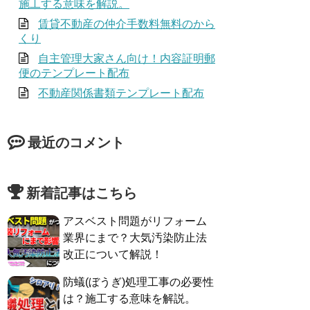
施工する意味を解説。
賃貸不動産の仲介手数料無料のから
くり
自主管理大家さん向け！内容証明郵
便のテンプレート配布
不動産関係書類テンプレート配布
最近のコメント
新着記事はこちら
アスベスト問題がリフォーム
業界にまで？大気汚染防止法
改正について解説！
防蟻(ぼうぎ)処理工事の必要性
は？施工する意味を解説。