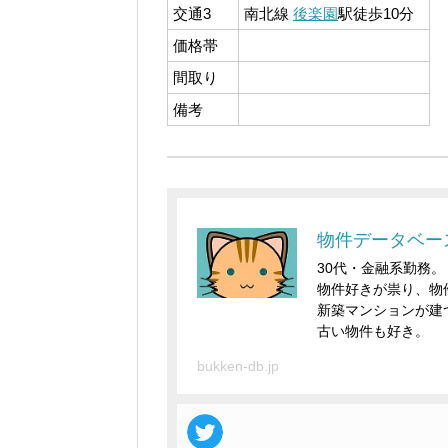
交通3
南北線
後楽園
駅徒歩10分
価格帯
間取り
備考
物件データベー
30代・金融系勤務。
物件好きが祟り、物
新築マンションが建
古い物件も好き。
bukken-db.jp