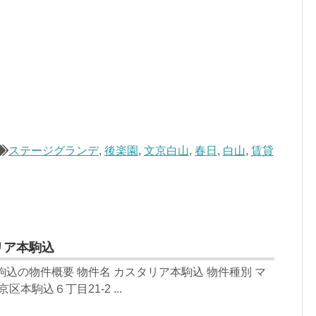
ステージグランデ
,
後楽園
,
文京白山
,
春日
,
白山
,
賃貸
リア本駒込
駒込の物件概要 物件名 カスタリア本駒込 物件種別 マ
区本駒込６丁目21-2 ...