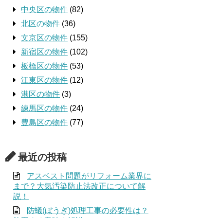
中央区の物件
(82)
北区の物件
(36)
文京区の物件
(155)
新宿区の物件
(102)
板橋区の物件
(53)
江東区の物件
(12)
港区の物件
(3)
練馬区の物件
(24)
豊島区の物件
(77)
最近の投稿
アスベスト問題がリフォーム業界に
まで？大気汚染防止法改正について解
説！
防蟻(ぼうぎ)処理工事の必要性は？