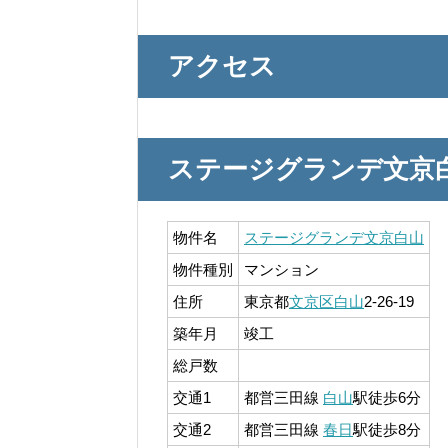
アクセス
ステージグランデ文京
物件名
ステージグランデ
文京白山
物件種別
マンション
住所
東京都
文京区
白山
2-26-19
築年月
竣工
総戸数
交通1
都営三田線
白山
駅徒歩6分
交通2
都営三田線
春日
駅徒歩8分