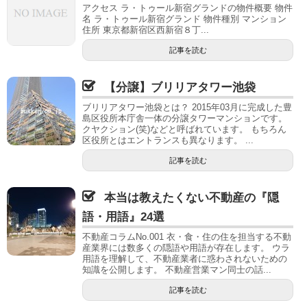
アクセス ラ・トゥール新宿グランドの物件概要 物件
名 ラ・トゥール新宿グランド 物件種別 マンション
住所 東京都新宿区西新宿８丁...
記事を読む
【分譲】ブリリアタワー池袋
ブリリアタワー池袋とは？ 2015年03月に完成した豊
島区役所本庁舎一体の分譲タワーマンションです。
クヤクション(笑)などと呼ばれています。 もちろん
区役所とはエントランスも異なります。 ...
記事を読む
本当は教えたくない不動産の『隠
語・用語』24選
不動産コラムNo.001 衣・食・住の住を担当する不動
産業界には数多くの隠語や用語が存在します。 ウラ
用語を理解して、不動産業者に惑わされないための
知識を公開します。 不動産営業マン同士の話...
記事を読む